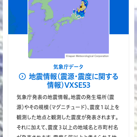
気象庁データ
地震情報(震源・震度に関する
情報)VXSE53
気象庁発表の地震情報。地震の発生場所（震
源）やその規模（マグニチュード）、震度１以上を
観測した地点と観測した震度が発表されます。
それに加えて、震度３以上の地域名と市町村名