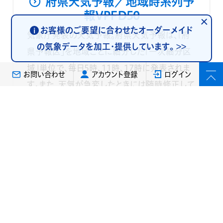
府県天気予報／地域時系列予
報VPFD50
お客様のご要望に合わせたオーダーメイド
i
気象庁発表の天気予報。府県天気予報は、「府
の気象データを加工・提供しています。
>>
県予報区」を地域ごとに細分した「一次細分区
域」単位で、毎日5時、11時、17時に発表されま
お問い合わせ
アカウント登録
ログイン
す。また、天気が急変したときには随時修正して
発表されます。発表内容は、今日・明日・明後日の
天気と風と波、明日までの6時間ごとの降水確
率と最高・最低気温の予想です。地域時系列予
報は、「府県予報区」を地域ごとに細分した「一
次細分区域」単位で、24時間先(17時発表は30
時間先)までの天気、風向風速、気温が発表され
ます。 ※気象庁からの提供は2022年3月1日に
終了しています。新規には「府県天気予報／地