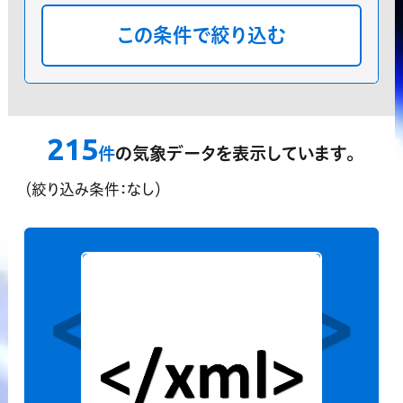
分類
プレミアム気象データ
気象庁データ
分布
地点
格子点
指定しない
領域指定機能
215
？
件
の気象データを表示しています。
対応済データのみ表示する
（絞り込み条件：なし）