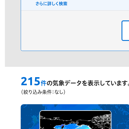
さらに詳しく検索
プレミアム気象データ
分類
地点
格子点
指
分布
対応済データのみ表
領域指定機能
？
215
件
の気象データを表示しています
（絞り込み条件：なし）