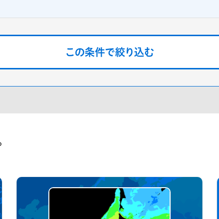
気象庁データ
定しない
示する
。