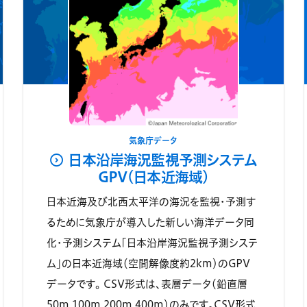
気象庁データ
日本沿岸海況監視予測システム
GPV(日本近海域)
日本近海及び北西太平洋の海況を監視・予測す
るために気象庁が導入した新しい海洋データ同
化・予測システム「日本沿岸海況監視予測システ
ム」の日本近海域（空間解像度約2km）のGPV
データです。 CSV形式は、表層データ（鉛直層
50m,100m,200m,400m）のみです。CSV形式