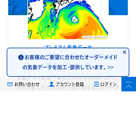
プレミアム気象データ
MSM-GPV大気の安定度に関
お客様のご要望に合わせたオーダーメイド
i
するパラメータ
の気象データを加工・提供しています。
>>
気象庁メソ数値予報モデルGPV（MSM-GPV）
お問い合わせ
アカウント登録
ログイン
から計算した大気の安定度に関するパラメータ
（可降水量、水蒸気フラックス、ショワルター安
定指数SSI、リフティド指数Li、K指数Ki、持ち上
げ凝結高度LCL、自由対流高度LFC、浮力平衡
高度LNB、対流抑制CIN、対流有効位置エネル