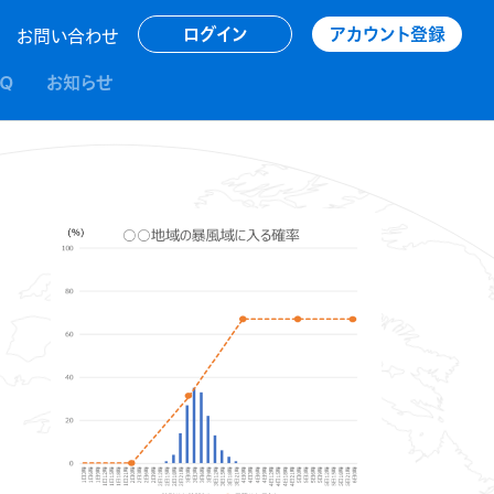
アカウント登録
ログイン
お問い合わせ
AQ
お知らせ