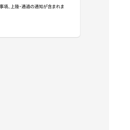
事項、上陸・通過の通知が含まれま