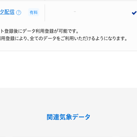
タ配信
有料
？
ント登録後にデータ利用登録が可能です。
利用登録により、全てのデータをご利用いただけるようになります。
関連気象データ