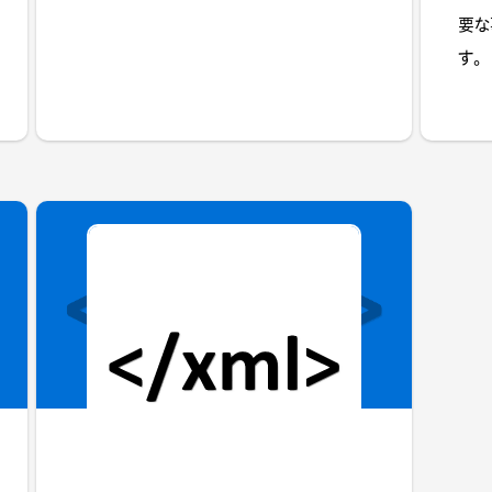
要な
す。