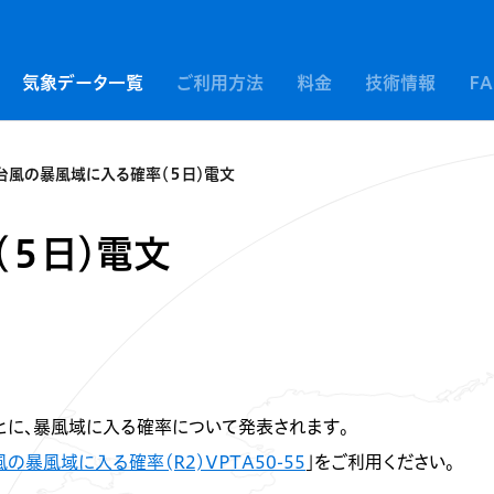
気象データ一覧
ご利用方法
料金
技術情報
F
台風の暴風域に入る確率（５日）電文
５日）電文
とに、暴風域に入る確率について発表されます。
風の暴風域に入る確率(R2)VPTA50-55
」をご利用ください。