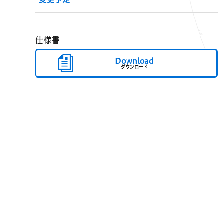
仕様書
Download
ダウンロード