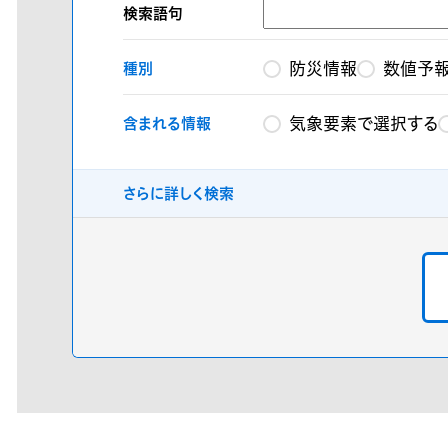
検索語句
防災情報
数値予
種別
気象要素で選択する
含まれる情報
さらに詳しく検索
プレミアム気象データ
分類
地点
格子点
指
分布
対応済データのみ表
領域指定機能
？