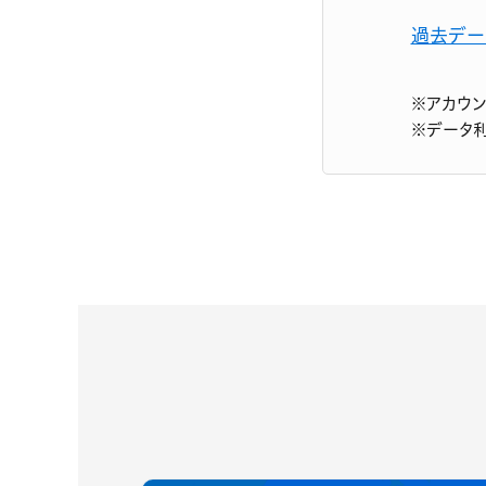
過去デー
※アカウ
※データ