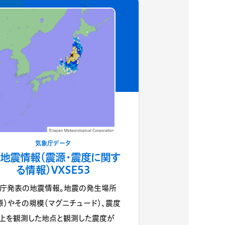
気象庁データ
地震情報(震源・震度に関す
る情報)VXSE53
庁発表の地震情報。地震の発生場所
源）やその規模（マグニチュード）、震度
上を観測した地点と観測した震度が