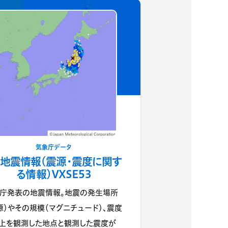
気象庁データ
地震情報(震源・震度に関す
る情報)VXSE53
庁発表の地震情報。地震の発生場所
源）やその規模（マグニチュード）、震度
上を観測した地点と観測した震度が