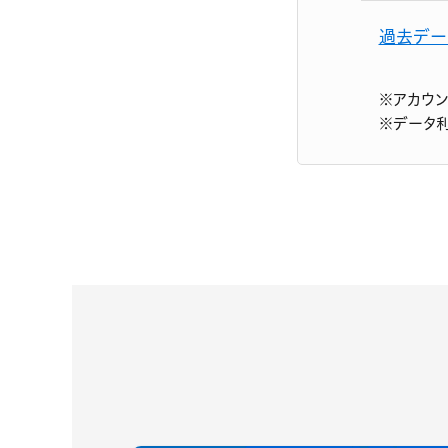
過去デー
※アカウ
※データ