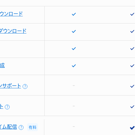
ウンロード
ダウンロード
成
ンサポート
？
ト
？
イム配信
有料
？