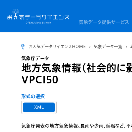
気象データ提供サービス
お天気データサイエンスHOME
気象データ一覧
気象庁データ
地方気象情報（社会的に
VPCI50
形式の選択
XML
気象庁発表の地方気象情報。長雨や少雨、低温など、