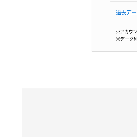
過去デー
※アカウ
※データ