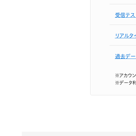
受信テス
リアルタ
過去デー
※アカウ
※データ