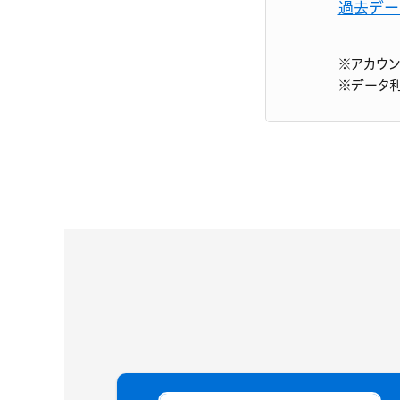
過去デー
※アカウ
※データ