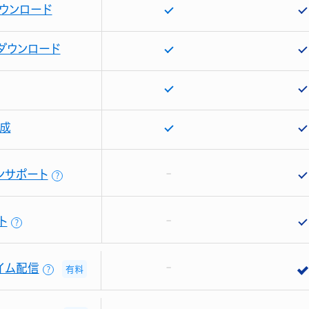
ウンロード
ダウンロード
成
ンサポート
？
ト
？
イム配信
有料
？