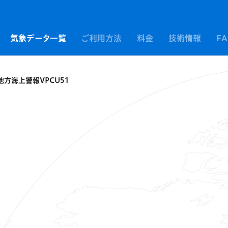
気象データ一覧
ご利用方法
料金
技術情報
F
地方海上警報VPCU51