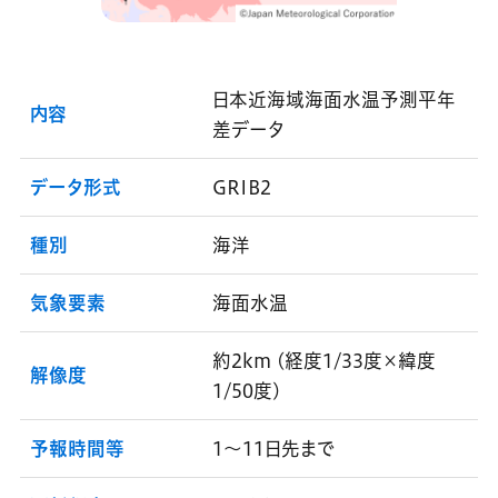
日本近海域海面水温予測平年
内容
差データ
データ形式
GRIB2
種別
海洋
気象要素
海面水温
約2km (経度1/33度×緯度
解像度
1/50度)
予報時間等
1～11日先まで