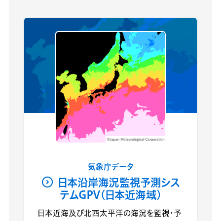
気象庁データ
日本沿岸海況監視予測シス
テムGPV(日本近海域)
日本近海及び北西太平洋の海況を監視・予