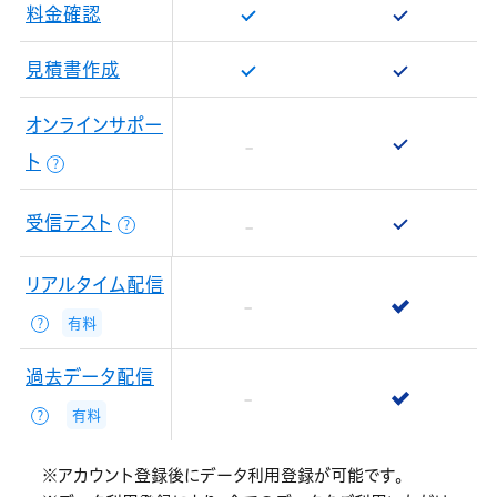
料金確認
見積書作成
オンラインサポー
ト
？
受信テスト
？
リアルタイム配信
有料
？
過去データ配信
有料
？
※アカウント登録後にデータ利用登録が可能です。