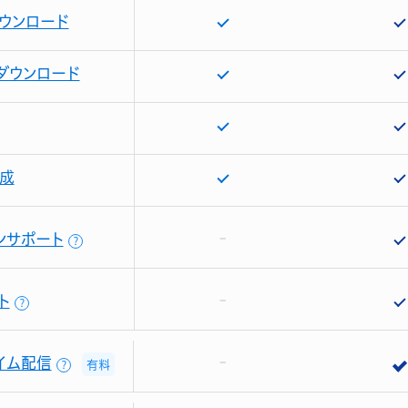
ウンロード
ダウンロード
成
ンサポート
？
ト
？
イム配信
有料
？