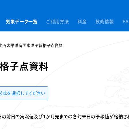
気象データ一覧
ご利用方法
料金
技術情報
F
北西太平洋海面水温予報格子点資料
格子点資料
形式を選択してください
日の前日の実況値及び1か月先までの各旬末日の予報値が格納さ