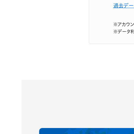
過去デー
※アカウ
※データ