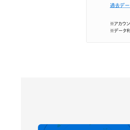
過去デー
※アカウ
※データ