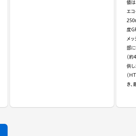
値は
エコ
25
度G
メッ
部に
（約
供し
（H
き、