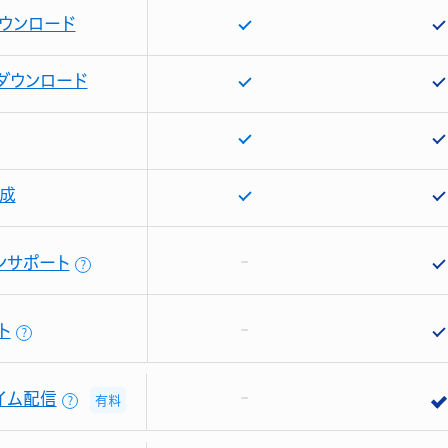
ウンロード
ダウンロード
成
ンサポート
？
ト
？
イム配信
有料
？