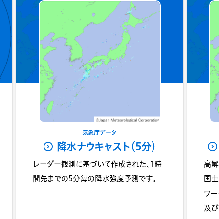
気象庁データ
降水ナウキャスト（5分）
レーダー観測に基づいて作成された、1時
高解
間先までの5分毎の降水強度予測です。
国土
ワー
及び