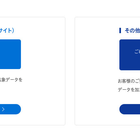
サイト）
その他
ご
気象データを
お客様のご
データを加