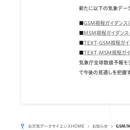
新たに以下の気象デー
■
GSM視程ガイダンス
■
MSM視程ガイダンス
■
TEXT-GSM視程ガ
■
TEXT-MSM視程ガ
気象庁全球数値予報モ
て今後の見通しを把握
お天気データサイエンスHOME
お知らせ
GSM