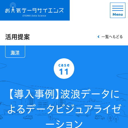
Menu
活用提案
一覧へもどる
海洋
case
11
【導入事例】波浪データに
よるデータビジュアライゼ
ーション