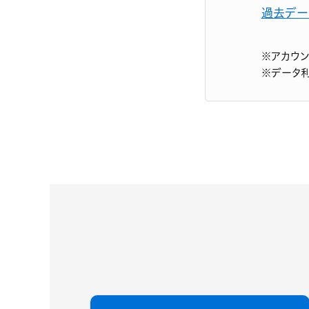
過去デー
※アカウ
※データ