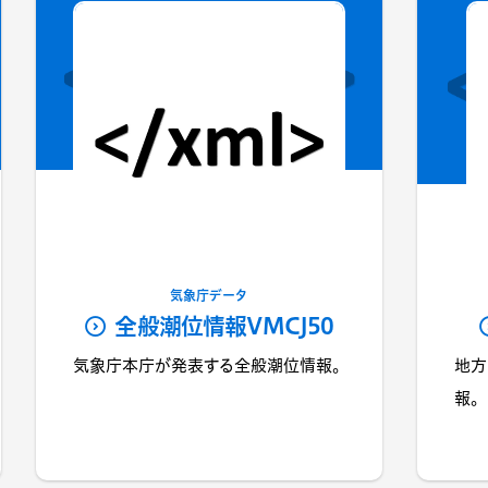
気象庁データ
全般潮位情報VMCJ50
気象庁本庁が発表する全般潮位情報。
地方
報。