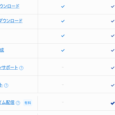
ウンロード
ダウンロード
成
ンサポート
？
ト
？
イム配信
有料
？