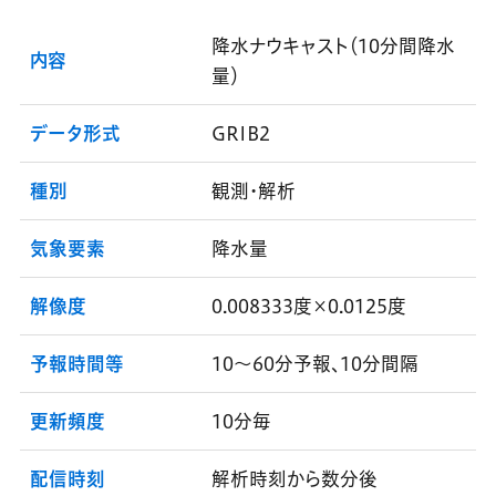
降水ナウキャスト（10分間降水
内容
量）
データ形式
GRIB2
種別
観測・解析
気象要素
降水量
解像度
0.008333度×0.0125度
予報時間等
10～60分予報、10分間隔
更新頻度
10分毎
配信時刻
解析時刻から数分後