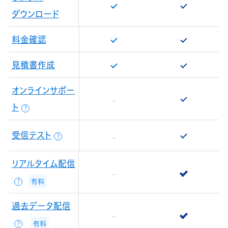
ダウンロード
料金確認
見積書作成
オンラインサポー
ト
？
受信テスト
？
リアルタイム配信
有料
？
過去データ配信
有料
？