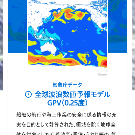
気象庁データ
全球波浪数値予報モデル
GPV（0.25度）
船舶の航行や海上作業の安全に係る情報の充
実を目的として計算された、極域を除く地球全
体を対象とした有義波高・風浪・うねり等の、気