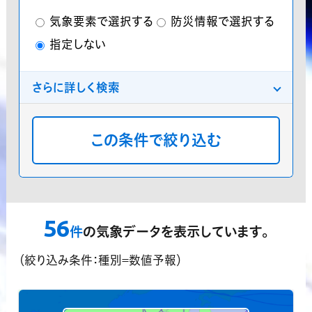
気象要素で選択する
防災情報で選択する
指定しない
さらに詳しく検索
分類
プレミアム気象データ
気象庁データ
分布
地点
格子点
指定しない
領域指定機能
56
？
件
の気象データを表示しています。
対応済データのみ表示する
（絞り込み条件：種別=数値予報）