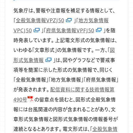
気象庁は、警報や注意報を補足する情報として、
「
全般気象情報VPZJ50
」「
地方気象情報
VPCJ50
」「
府県気象情報VPFJ50
」を随
時発表しています。
上記電文形式の気象情報は、
いわゆる「文章形式」の気象情報です。
一方、「
図
形式気象情報
」は、図やグラフなどで警戒事
項等を簡潔に示した形式の気象情報で、同じく
「全般気象情報」「地方気象情報」「府県気象情報」
が発表されます。
配信資料に関する技術情報第
490号
の留意点を読むと、図形式全般気象情
報には台風関連の内容が含まれることがあり、文
章形式気象情報と図形式気象情報の情報番号が
連続となるとあります。
電文形式は、「
全般気象情