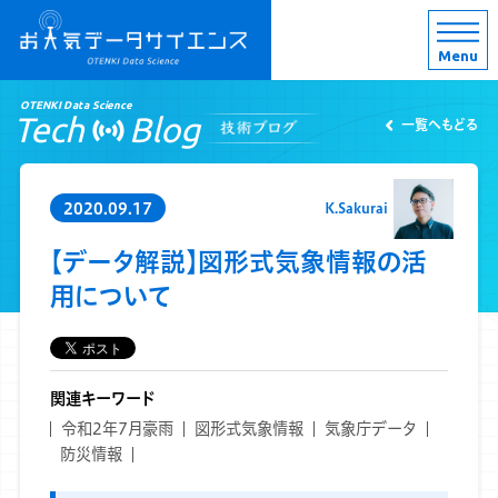
Menu
OTENKI Data Science
Tech
Blog
一覧へもどる
2020.09.17
K.Sakurai
【データ解説】図形式気象情報の活
用について
関連キーワード
令和2年7月豪雨
図形式気象情報
気象庁データ
防災情報