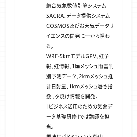
総合気象数値計算システム
SACRA、データ提供システム
COSMOS及びお天気データサ
イエンスの開発に一から携わ
る。
WRF-5kmモデルGPV、虹予
報、虹情報、1㎞メッシュ雨雪判
別予測データ、2kmメッシュ推
計日射量、1kmメッシュ暑さ指
数 、夕焼け情報を開発。
「ビジネス活用のための気象デ
ータ基礎研修」では講師を担
当。
趣味はバドミントンと登山。