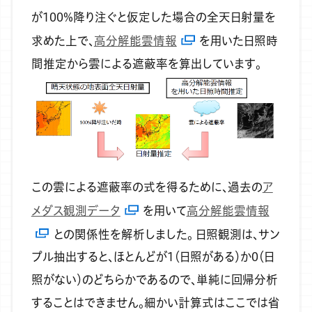
が100%降り注ぐと仮定した場合の全天日射量を
求めた上で、
高分解能雲情報
を用いた日照時
間推定から雲による遮蔽率を算出しています。
この雲による遮蔽率の式を得るために、過去の
ア
メダス観測データ
を用いて
高分解能雲情報
との関係性を解析しました。
日照観測は、サン
プル抽出すると、ほとんどが1（日照がある）か0（日
照がない）のどちらかであるので、単純に回帰分析
することはできません。細かい計算式はここでは省