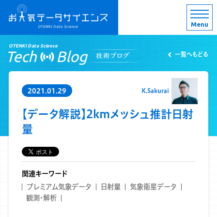
Menu
OTENKI Data Science
Tech
Blog
一覧へもどる
2021.01.29
K.Sakurai
【データ解説】2kmメッシュ推計日射
量
関連キーワード
プレミアム気象データ
日射量
気象衛星データ
観測・解析