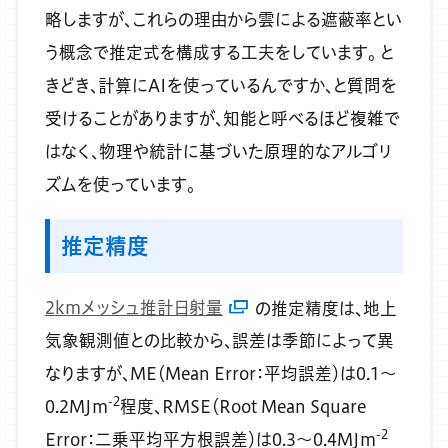
略しますが、これらの理由から雲による遮蔽率とい
う概念で推定式を構成する工夫をしています。
と
きどき、計算にAIを使っているんですか、と質問を
受けることがありますが、知能と呼べるほど複雑で
はなく、物理や統計に基づいた原理的なアルゴリ
ズムを使っています。
推定精度
2kmメッシュ推計日射量
の推定精度は、地上
気象観測値との比較から、誤差は季節によって異
なりますが、ME（Mean Error：平均誤差）は0.1～
-2
0.2MJm
程度、RMSE（Root Mean Square
-2
Error：二乗平均平方根誤差）は0.3～0.4MJm