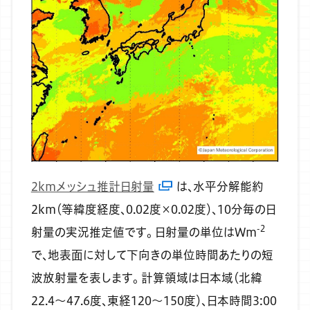
2kmメッシュ推計日射量
は、水平分解能約
2km（等緯度経度、0.02度×0.02度）、10分毎の日
-2
射量の実況推定値です。
日射量の単位はWm
で、地表面に対して下向きの単位時間あたりの短
波放射量を表します。
計算領域は日本域（北緯
22.4～47.6度、東経120～150度）、日本時間3:00