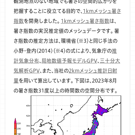
観測地点のない地域でも暑さの空間的広がりを
把握することに役立てる目的で、
1kmメッシュ暑さ
指数
を開発しました。
1kmメッシュ暑さ指数
は、
暑さ指数の実況推定値のメッシュデータです。
暑
さ指数の推定方法は、環境省（※3）と同じ手法の
小野・登内(2014)（※4）の式により、気象庁の
推
計気象分布
、
局地数値予報モデルGPV
、
三十分大
気解析GPV
、また、当社の
2kmメッシュ推計日射
量
を用いて算出しています。
下図は、2023年8月
の暑さ指数31度以上の時間数の空間分布です。