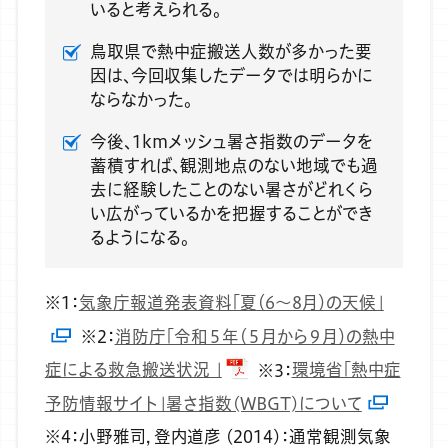
いると考えられる。
鳥取県で熱中症搬送人数が多かった要
因は、今回収集したデータでは明らかに
ならなかった。
今後、1kmメッシュ暑さ指数のデータを
蓄積すれば、観測地点のない地域でも過
去に経験したことのない暑さがどれくら
い広がっているかを把握することができ
るようになる。
※1：
気象庁報道発表資料「夏（6～8月）の天候」
※2：
消防庁「令和５年（５月から９月）の熱中
症による救急搬送状況 」
※3：
環境省「熱中症
予防情報サイト」暑さ指数(WBGT)について
※4：小野雅司, 登内道彦 (2014)：通常観測気象