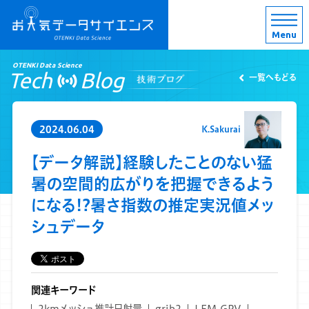
Menu
OTENKI Data Science
Tech
Blog
一覧へもどる
2024.06.04
K.Sakurai
【データ解説】経験したことのない猛
暑の空間的広がりを把握できるよう
になる!?暑さ指数の推定実況値メッ
シュデータ
関連キーワード
2kmメッシュ推計日射量
grib2
LFM-GPV