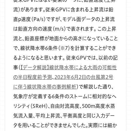
流）があります。従来GPVに含まれる上昇流は鉛
直p速度（Pa/s）ですが、モデル面データの上昇流
は鉛直方向の速度（m/s）で表されます。
この上昇
流と、鉛直座標が地面からの高さになっていること
で、線状降水帯6条件（※7）を計算することができ
るようになると思います。
従来GPVでは、以前の記
事（
【データ解説】線状降水帯による大雨の可能性
の半日程度前予測
、
2023年6月2日の台風第2号
に伴う線状降水帯の事例解析
）で解説した通り、
気象庁が定義する6条件のストームに相対的なヘ
リシティ（SReH）、自由対流高度、500m高度水蒸
気流入量、平均上昇流、平衡高度と同じ入力デー
タを用いることができませんでした。実際には細か