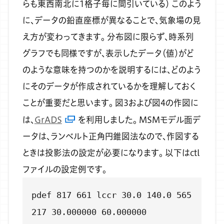
らも東西南北に1格子毎に間引いている）
このよう
に、データの鉛直座標が異なることで、気象場の見
え方が変わってきます。
分布図に限らず、時系列
グラフでも同様ですが、表示したデータ（値）がど
のような意味を持つのかを説明するには、どのよう
にそのデータが作成されているかを理解しておく
ことが重要だと思います。
図3および図4の作図に
は、
GrADS
を利用しました。
MSMモデル面デ
ータは、ランベルト正角円錐図法なので、作図する
ときは投影法の設定が必要になります。
以下はctl
ファイルの設定例です。
pdef 817 661 lccr 30.0 140.0 565
217 30.000000 60.000000