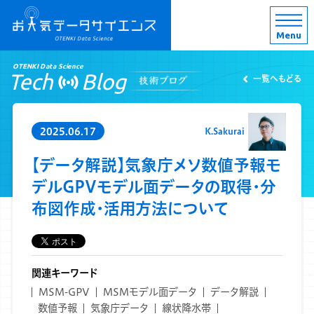
Menu
OTENKI Data Science
Tech
Blog
一覧へもどる
2025.06.17
K.Sakurai
【データ解説】気象庁メソ数値予報モ
デルGPVモデル面データの取得・分
布図作成・活用方法について
関連キーワード
MSM-GPV
MSMモデル面データ
データ解説
数値予報
気象庁データ
線状降水帯