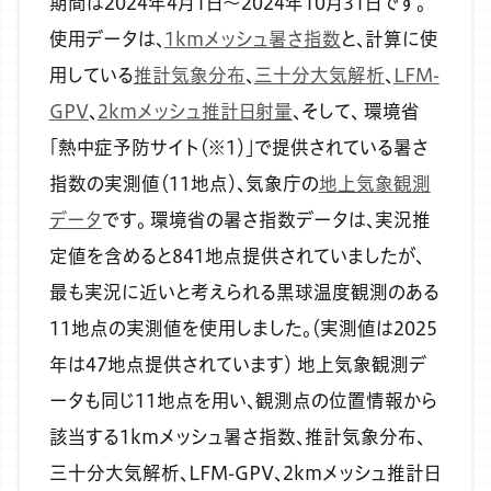
期間は2024年4月1日～2024年10月31日です。
使用データは、
1kmメッシュ暑さ指数
と、計算に使
用している
推計気象分布
、
三十分大気解析
、
LFM-
GPV
、
2kmメッシュ推計日射量
、そして、 環境省
「熱中症予防サイト（※1）」で提供されている暑さ
指数の実測値（11地点）、気象庁の
地上気象観測
データ
です。
環境省の暑さ指数データは、実況推
定値を含めると841地点提供されていましたが、
最も実況に近いと考えられる黒球温度観測のある
11地点の実測値を使用しました。（実測値は2025
年は47地点提供されています）
地上気象観測デ
ータも同じ11地点を用い、観測点の位置情報から
該当する1kmメッシュ暑さ指数、推計気象分布、
三十分大気解析、LFM-GPV、2kmメッシュ推計日