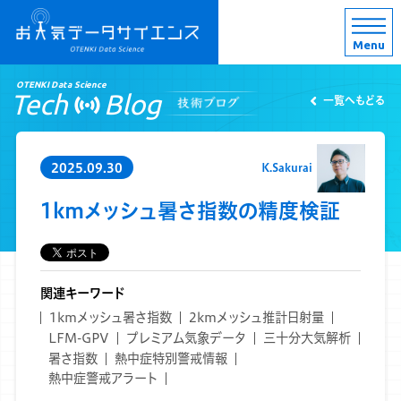
Menu
OTENKI Data Science
Tech
Blog
一覧へもどる
2025.09.30
K.Sakurai
1kmメッシュ暑さ指数の精度検証
関連キーワード
1kmメッシュ暑さ指数
2kmメッシュ推計日射量
LFM-GPV
プレミアム気象データ
三十分大気解析
暑さ指数
熱中症特別警戒情報
熱中症警戒アラート