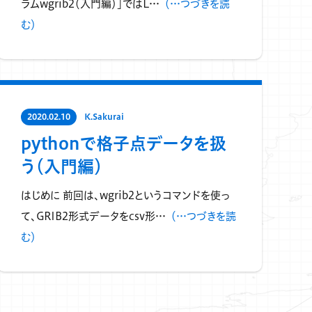
ラムwgrib2（入門編）」ではL…
（…つづきを読
む）
2020.02.10
K.Sakurai
pythonで格子点データを扱
う（入門編）
はじめに 前回は、wgrib2というコマンドを使っ
て、GRIB2形式データをcsv形…
（…つづきを読
む）