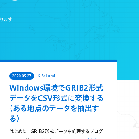
ります
2020.05.27
K.Sakurai
Windows環境でGRIB2形式
データをCSV形式に変換する
（ある地点のデータを抽出す
る）
はじめに 「GRIB2形式データを処理するプログ