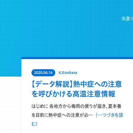
気象
2020.06.16
K.Enohara
【データ解説】熱中症への注意
を呼びかける高温注意情報
はじめに 各地方から梅雨の便りが届き、夏本番
を目前に熱中症への注意が必…
（…つづきを読
む）