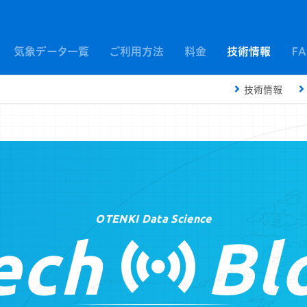
気象データ一覧
ご利用方法
料金
技術情報
F
技術情報
OTENKI Data Science
ech
Bl