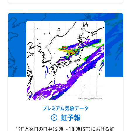
プレミアム気象データ
虹予報
当日と翌日の日中（6 時～18 時JST）における虹