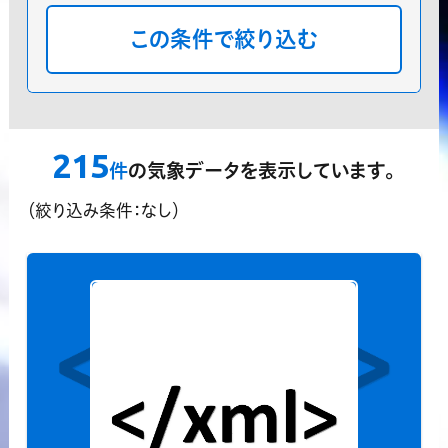
分類
プレミアム気象データ
気象庁データ
分布
地点
格子点
指定しない
領域指定機能
215
？
件
の気象データを表示しています。
対応済データのみ表示する
（絞り込み条件：なし）