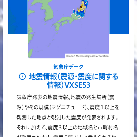
気象庁データ
地震情報(震源・震度に関する
情報)VXSE53
気象庁発表の地震情報。地震の発生場所（震
源）やその規模（マグニチュード）、震度１以上を
観測した地点と観測した震度が発表されます。
それに加えて、震度３以上の地域名と市町村名