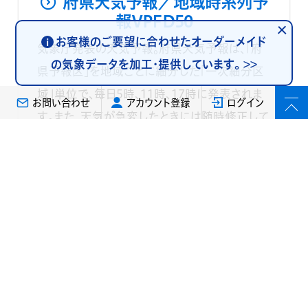
府県天気予報／地域時系列予
報VPFD50
お客様のご要望に合わせたオーダーメイド
i
気象庁発表の天気予報。府県天気予報は、「府
の気象データを加工・提供しています。
>>
県予報区」を地域ごとに細分した「一次細分区
域」単位で、毎日5時、11時、17時に発表されま
お問い合わせ
アカウント登録
ログイン
す。また、天気が急変したときには随時修正して
発表されます。発表内容は、今日・明日・明後日の
天気と風と波、明日までの6時間ごとの降水確
率と最高・最低気温の予想です。地域時系列予
報は、「府県予報区」を地域ごとに細分した「一
次細分区域」単位で、24時間先(17時発表は30
時間先)までの天気、風向風速、気温が発表され
ます。 ※気象庁からの提供は2022年3月1日に
終了しています。新規には「府県天気予報／地